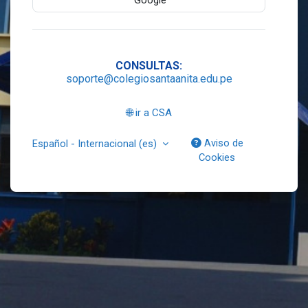
Google
CONSULTAS:
soporte@colegiosantaanita.edu.pe
🌐 ir a CSA
Aviso de
Español - Internacional ‎(es)‎
Cookies