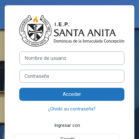
Salta al contenido principal
Entrar a Colegi
Nombre de usuario
Contraseña
Acceder
¿Olvidó su contraseña?
Ingresar con